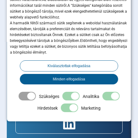
Maximum Business
információkat talál minden sütiről.A "Szükséges" kategóriába sorolt
sütiket a böngésző tárolja, mivel ezek elengedhetetlenül szükségesek a
közösségéhez!
webhely alapvető funkcióihoz.
A harmadik féltől származó sütik segítenek a weboldal használatának
elemzésében, tárolják a preferenciáit és releváns tartalmakat és
hirdetéseket biztosítanak Önnek. Ezeket a sütiket csak az Ön előzetes
beleegyezésével tároljuk a böngészőjében.Eldöntheti, hogy engedélyezi
vagy letiltja ezeket a sütiket, de bizonyos sütik letiltása befolyásolhatja
a böngészési élményt.
Kiválasztottak elfogadása
Minden elfogadása
Szükséges
Analitika
Hirdetések
Marketing