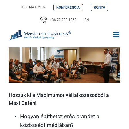
Kihagyás
HETI MAXIMUM
KONFERENCIA
KÖNYV
+36 70 739 1360
EN
Hozzuk ki a Maximumot vállalkozásodból a
Maxi Cafén!
Hogyan építhetsz erős brandet a
közösségi médiában?