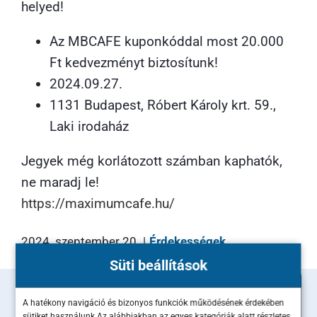
helyed!
Az MBCAFE kuponkóddal most 20.000
Ft kedvezményt biztosítunk!
2024.09.27.
1131 Budapest, Róbert Károly krt. 59.,
Laki irodaház
Jegyek még korlátozott számban kaphatók,
ne maradj le!
https://maximumcafe.hu/
2024. szeptember 20.
|
Érdekességek
Süti beállítások
Csatlakozz Te is a
A hatékony navigáció és bizonyos funkciók működésének érdekében
sütiket használunk.Az alábbiakban az egyes kategóriák alatt részletes