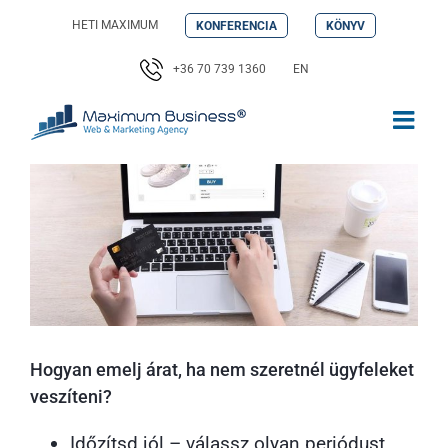
Kihagyás
HETI MAXIMUM
KONFERENCIA
KÖNYV
+36 70 739 1360
EN
Hogyan emelj árat, ha nem szeretnél ügyfeleket
veszíteni?
Időzítsd jól – válassz olyan periódust,