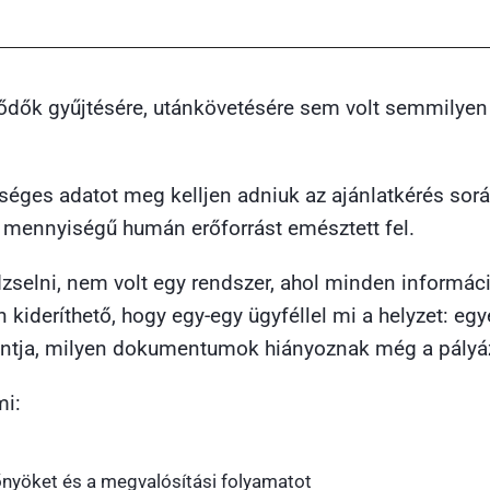
lődők gyűjtésére, utánkövetésére sem volt semmilyen 
séges adatot meg kelljen adniuk az ajánlatkérés sorá
ős mennyiségű humán erőforrást emésztett fel.
zselni, nem volt egy rendszer, ahol minden informáci
kideríthető, hogy egy-egy ügyféllel mi a helyzet: egye
ontja, milyen dokumentumok hiányoznak még a pályáz
mi:
lőnyöket és a megvalósítási folyamatot