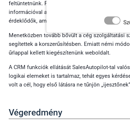
feltüntetnünk. Félő volt ugyanis, hogy amennyiben
információval a látogatókat, akik végül nem is olv
érdeklődők, aminek során megválaszolják az öss
Sz
Menetközben tovább bővült a cég szolgáltatás
segítettek a korszerűsítésben. Emiatt némi módosít
űrlappal kellett kiegészítenünk weboldalt.
A CRM funkciók ellátását SalesAutopilot-tal valós
logikai elemeket is tartalmaz, tehát egyes kérdés
volt a cél, hogy első látásra ne tűnjön „ijesztőne
Végeredmény