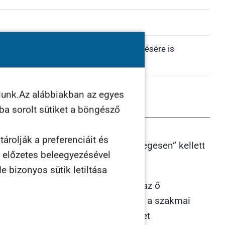
, és szükség esetén akár e-mail kiküldésére is
lunk.Az alábbiakban az egyes
ába sorolt sütiket a böngésző
árolják a preferenciáit és
beszerelt termékeket csak „említőlegesen” kellett
n előzetes beleegyezésével
e bizonyos sütik letiltása
 segítségét is igénybe vettük, és az ő
elembe kellett vennünk, hogy mivel a szakmai
, így a weboldalon nem kellett ilyet