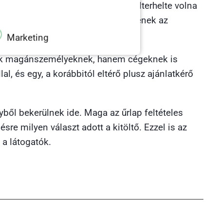
volna a szakértői státuszt, de túlterhelte volna
„csak” az volt, hogy ajánlatot kérjenek az
Marketing
sak magánszemélyeknek, hanem cégeknek is
al, és egy, a korábbitól eltérő plusz ajánlatkérő
yből bekerülnek ide. Maga az űrlap feltételes
re milyen választ adott a kitöltő. Ezzel is az
 a látogatók.