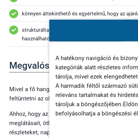
könnyen áttekinthető és egyértelmű, hogy az ajá
strukturáltan kezeli minden érdeklődő adatát, ami
használható (CRM funkciók)
A hatékony navigáció és bizon
Megvalósítás
kategóriák alatt részletes info
tárolja, mivel ezek elengedhete
A harmadik féltől származó süti
Mivel a fő hangsúly inkább a beszerelésen és az e
releváns tartalmakat és hirdeté
feltüntetni az oldalon, nem kerülhetett emiatt hát
tároljuk a böngészőjében.Eldönth
befolyásolhatja a böngészési é
Ahhoz, hogy az oldal sikeresen konvertáljon, azaz
meglátásait, ötleteit alapul véve terveztük meg 
részleteket, napelem paramétereket stb. mindig a 