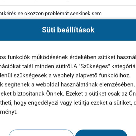
nlatkérés ne okozzon problémát senkinek sem
Süti beállítások
 bármikor visszakereshető, minden kolléga számára elérhető
yos funkciók működésének érdekében sütiket haszná
rmációkat talál minden sütiről.A "Szükséges" kategóri
tlenül szükségesek a webhely alapvető funkcióihoz.
k segítenek a weboldal használatának elemzésében, t
zzel járó előnyökön volt, így a cég által használt és 
seket biztosítanak Önnek. Ezeket a sütiket csak az Ö
térbe a lényegi információ.
eti, hogy engedélyezi vagy letiltja ezeket a sütiket, d
lményt.
 érdeklődőket gyűjtsön a cég számára, profi szövegíró
a weboldal vázát. A szövegírás során mindenképp figy
helyszínen egyeztetik a cég munkatársai és az ügyfél