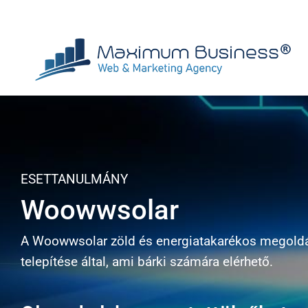
Kihagyás
ESETTANULMÁNY
Woowwsolar
A Woowwsolar zöld és energiatakarékos megoldá
telepítése által, ami bárki számára elérhető.