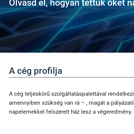
Olvasd el, hogyan tettük őket 
A cég profilja
A cég teljeskörű szolgáltatáspalettával rendelkez
amennyiben szükség van rá – , magát a pályázatír
napelemekkel felszerelt ház lesz a végeredmény.