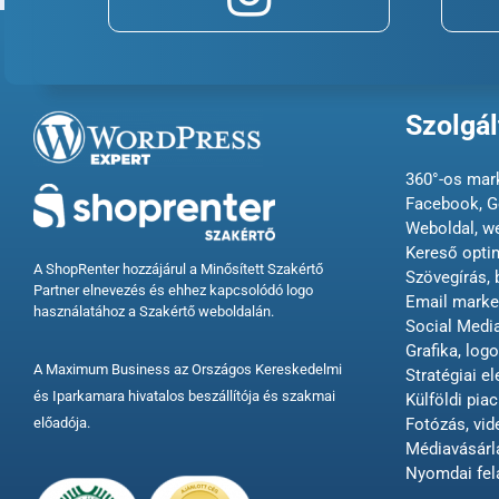
Szolgál
360°-os mark
Facebook, G
Weboldal, w
Kereső opti
A ShopRenter hozzájárul a Minősített Szakértő
Szövegírás, 
Partner elnevezés és ehhez kapcsolódó logo
Email market
használatához a Szakértő weboldalán.
Social Med
Grafika, logo
A Maximum Business az Országos Kereskedelmi
Stratégiai e
és Iparkamara hivatalos beszállítója és szakmai
Külföldi piac
előadója.
Fotózás, vi
Médiavásárl
Nyomdai fel