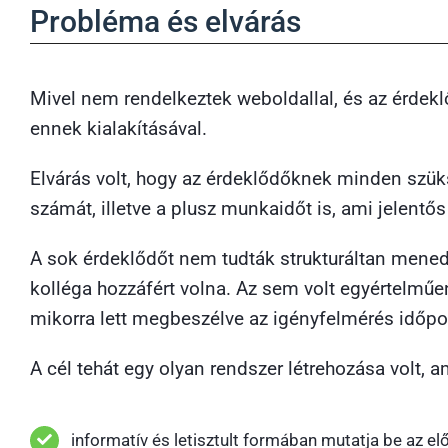
Probléma és elvárás
Mivel nem rendelkeztek weboldallal, és az érdek
ennek kialakításával.
Elvárás volt, hogy az érdeklődőknek minden szük
számát, illetve a plusz munkaidőt is, ami jelent
A sok érdeklődőt nem tudták strukturáltan mened
kolléga hozzáfért volna. Az sem volt egyértelműen 
mikorra lett megbeszélve az igényfelmérés időp
A cél tehát egy olyan rendszer létrehozása volt, a
informatív és letisztult formában mutatja be az e