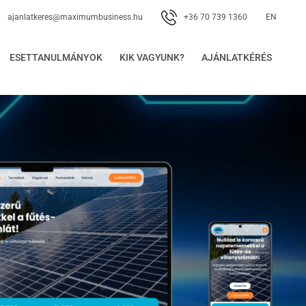
+36 70 739 1360
ajanlatkeres@maximumbusiness.hu
EN
ESETTANULMÁNYOK
KIK VAGYUNK?
AJÁNLATKÉRÉS