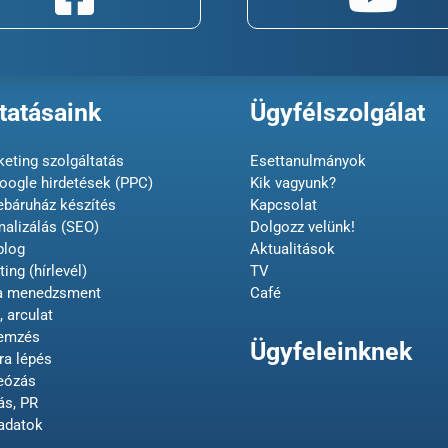
tatásaink
Ügyfélszolgálat
eting szolgáltatás
Esettanulmányok
oogle hirdetések (PPC)
Kik vagyunk?
ebáruház készítés
Kapcsolat
malizálás (SEO)
Dolgozz velünk!
blog
Aktualitások
ing (hírlevél)
TV
ia menedzsment
Café
, arculat
lemzés
Ügyfeleinknek
ra lépés
deózás
ás, PR
adatok