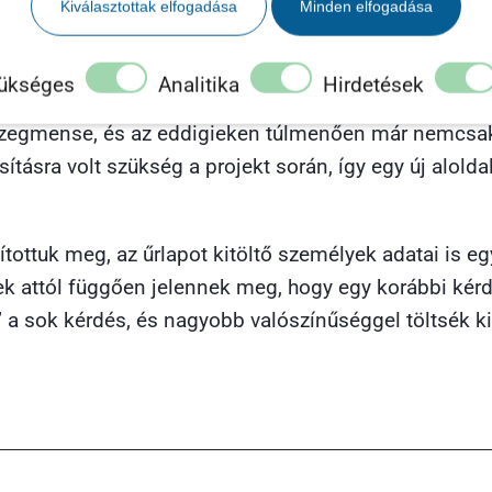
Kiválasztottak elfogadása
Minden elfogadása
 mélyrehatóan belemennénk a témába, az bár építette 
asnak tovább, hanem elhagyják az oldalt. A cél tehát 
zes szükséges kérdést.
ükséges
Analitika
Hirdetések
i szegmense, és az eddigieken túlmenően már nemc
ásra volt szükség a projekt során, így egy új aloldall
ítottuk meg, az űrlapot kitöltő személyek adatai is eg
ek attól függően jelennek meg, hogy egy korábbi kérdés
k” a sok kérdés, és nagyobb valószínűséggel töltsék ki