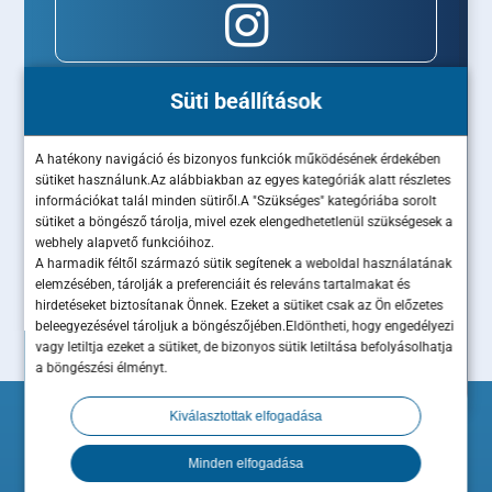
Süti beállítások
A hatékony navigáció és bizonyos funkciók működésének érdekében
sütiket használunk.Az alábbiakban az egyes kategóriák alatt részletes
információkat talál minden sütiről.A "Szükséges" kategóriába sorolt
sütiket a böngésző tárolja, mivel ezek elengedhetetlenül szükségesek a
webhely alapvető funkcióihoz.
A harmadik féltől származó sütik segítenek a weboldal használatának
elemzésében, tárolják a preferenciáit és releváns tartalmakat és
hirdetéseket biztosítanak Önnek. Ezeket a sütiket csak az Ön előzetes
beleegyezésével tároljuk a böngészőjében.Eldöntheti, hogy engedélyezi
vagy letiltja ezeket a sütiket, de bizonyos sütik letiltása befolyásolhatja
a böngészési élményt.
Kiválasztottak elfogadása
Minden elfogadása