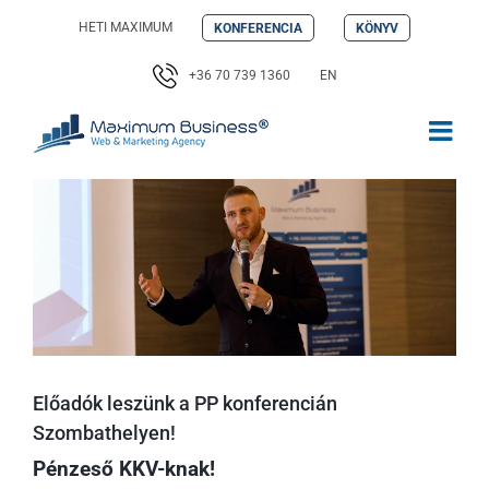
Kihagyás
HETI MAXIMUM
KONFERENCIA
KÖNYV
+36 70 739 1360
EN
Előadók leszünk a PP konferencián
Szombathelyen!
Pénzeső KKV-knak!