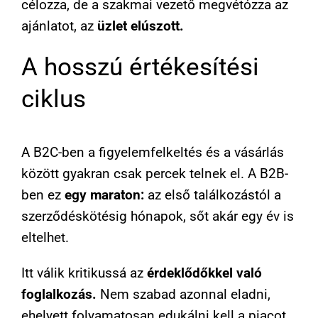
célozza, de a szakmai vezető megvétózza az
ajánlatot, az
üzlet elúszott.
A hosszú értékesítési
ciklus
A B2C-ben a figyelemfelkeltés és a vásárlás
között gyakran csak percek telnek el. A B2B-
ben ez
egy maraton:
az első találkozástól a
szerződéskötésig hónapok, sőt akár egy év is
eltelhet.
Itt válik kritikussá az
érdeklődőkkel való
foglalkozás.
Nem szabad azonnal eladni,
ehelyett folyamatosan edukálni kell a piacot