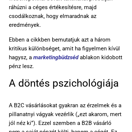
ráhúzni a céges értékesítésre, majd
csodálkoznak, hogy elmaradnak az
eredmények.
Ebben a cikkben bemutatjuk azt a három
kritikus különbséget, amit ha figyelmen kívül
hagysz, a
marketingbüdzséd
ablakon kidobott
pénz lesz.
A döntés pszichológiája
A B2C vásárlásokat gyakran az érzelmek és a
pillanatnyi vágyak vezérlik („ezt akarom, mert
jól néz ki”). Ezzel szemben a B2B vásárló
nem a saját pénzét költi, hanem a cégét. Ez