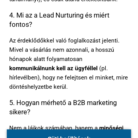
4. Mi az a Lead Nurturing és miért
fontos?
Az érdeklődőkkel való foglalkozást jelenti.
Mivel a vásárlás nem azonnali, a hosszú
hónapok alatt folyamatosan
kommunikálnunk kell az ügyféllel
(pl.
hírlevélben), hogy ne felejtsen el minket, mire
döntéshelyzetbe kerül.
5. Hogyan mérhető a B2B marketing
sikere?
Nem a lájkok számában, hanem a
minőségi
leadek
(érdeklődők) mennyiségében és a