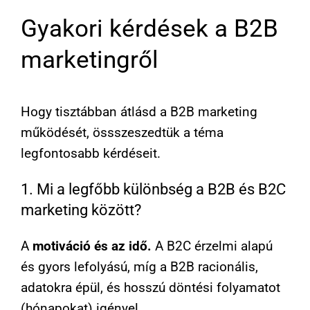
Gyakori kérdések a B2B
marketingről
Hogy tisztábban átlásd a B2B marketing
működését, össszeszedtük a téma
legfontosabb kérdéseit.
1. Mi a legfőbb különbség a B2B és B2C
marketing között?
A
motiváció és az idő.
A B2C érzelmi alapú
és gyors lefolyású, míg a B2B racionális,
adatokra épül, és hosszú döntési folyamatot
(hónapokat) igényel.