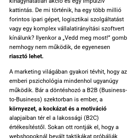
kihagyhatatlan akció és egy impulzív
kattintás. De mi történik, ha egy több millió
forintos ipari gépet, logisztikai szolgáltatást
vagy egy komplex vállalatirányítási szoftvert
kínálunk? Ilyenkor a „Vedd meg most!” gomb
nemhogy nem működik, de egyenesen
riasztó lehet.
A marketing világában gyakori tévhit, hogy az
emberi pszichológia mindenhol ugyanúgy
működik. Bár a döntéshozó a B2B (Business-
to-Business) szektorban is ember, a
környezet, a kockázat és a motiváció
alapjaiban tér el a lakossági (B2C)
értékesítéstől. Sokan ott rontják el, hogy a
webshopoknál bevált taktikákat próbálják