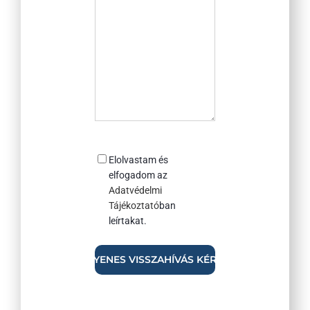
Consent
Elolvastam és
elfogadom az
Adatvédelmi
Tájékoztató
ban
leírtakat.