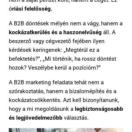
ó
riási felelősség.
A B2B döntések mélyén nem a vágy, hanem a
kockázatkerülés és a haszonelvűség
áll. A
beszerző vagy cégvezető fejében ilyen
kérdések keringenek: „Megtérül ez a
befektetés?”, „Mi történik, ha rossz döntést
hozok? Veszélybe kerül a pozícióm?”
A B2B marketing feladata tehát nem a
szórakoztatás, hanem a bizalomépítés és a
kockázatcsökkentés. Azt kell bizonyítanunk,
hogy a mi megoldásunk a
legbiztonságosabb
és legjövedelmezőbb
választás.