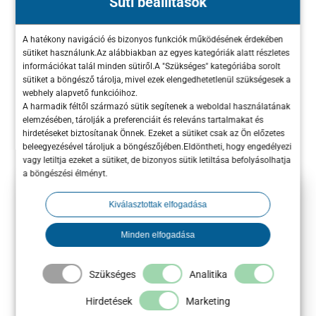
Süti beállítások
végső megtérülésben (ROI). A cél nem a
tömeges elérés, hanem a pontos célzás.
A hatékony navigáció és bizonyos funkciók működésének érdekében
sütiket használunk.Az alábbiakban az egyes kategóriák alatt részletes
információkat talál minden sütiről.A "Szükséges" kategóriába sorolt
2025. november 14.
|
Blogcikk
sütiket a böngésző tárolja, mivel ezek elengedhetetlenül szükségesek a
webhely alapvető funkcióihoz.
A harmadik féltől származó sütik segítenek a weboldal használatának
elemzésében, tárolják a preferenciáit és releváns tartalmakat és
hirdetéseket biztosítanak Önnek. Ezeket a sütiket csak az Ön előzetes
beleegyezésével tároljuk a böngészőjében.Eldöntheti, hogy engedélyezi
vagy letiltja ezeket a sütiket, de bizonyos sütik letiltása befolyásolhatja
a böngészési élményt.
Kérj tőlünk
Kiválasztottak elfogadása
Minden elfogadása
kötelezettségmentes
árajánlatot még ma!
Szükséges
Analitika
Hirdetések
Marketing