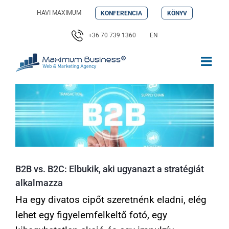
Kihagyás
HAVI MAXIMUM
KONFERENCIA
KÖNYV
+36 70 739 1360
EN
B2B vs. B2C: Elbukik, aki ugyanazt a stratégiát
alkalmazza
Ha egy divatos cipőt szeretnénk eladni, elég
lehet egy figyelemfelkeltő fotó, egy