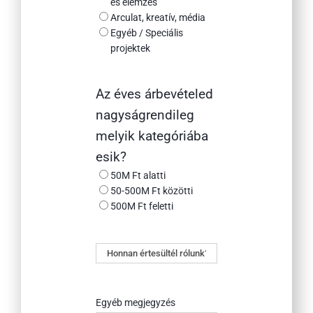
és elemzés
Arculat, kreatív, média
Egyéb / Speciális
projektek
Az éves árbevételed
nagyságrendileg
melyik kategóriába
esik?
50M Ft alatti
50-500M Ft közötti
500M Ft feletti
Honnan
értesültél
rólunk?
Egyéb megjegyzés